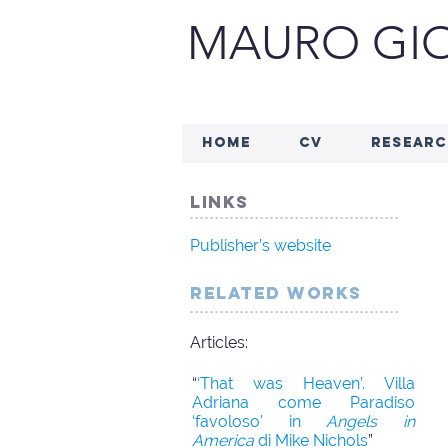
MAURO GIO
HOME
CV
RESEARC
linkS
..........................................
Publisher’s website
related works
..........................................
Articles:
“
‘
That was Heaven’. Villa
Adriana come Paradiso
‘favoloso’ in
Angels in
America
di Mike Nichols
”