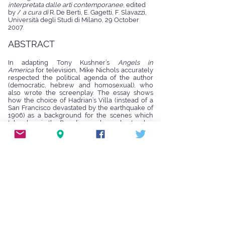
interpretata dalle arti contemporanee
, edited
by /
a cura di
R. De Berti, E. Gagetti, F. Slavazzi,
Università degli Studi di Milano, 29 October
2007.
ABSTRACT
In adapting Tony Kushner’s
Angels in
America
for television, Mike Nichols accurately
respected the political agenda of the author
(democratic, hebrew and homosexual), who
also wrote the screenplay. The essay shows
how the choice of Hadrian’s Villa (instead of a
San Francisco devastated by the earthquake of
1906) as a background for the scenes which
take place in the Paradise can be understood as
coherent with Kushner’s ideological
perspective, as well as with his peculiar camp
aesthetics.
Adattando il dramma
Angels in America
di Tony
Kushner per la televisione, Mike Nichols
rispetta appieno lo spirito militante dell'autore
(democratico, ebreo e omosessuale), peraltro
coinvolto nella stesura della sceneggiatura. Il
saggio riflette sulla scelta, nella miniserie
televisiva, di Villa Adriana in luogo della San
Francisco devastata dal terremoto del
1906 come scenografia per le scene