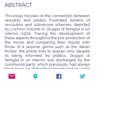
ABSTRACT
This essay focuses on the connection between
sexuality and politics, frustrated dreams of
revolution and subversive schemes, depicted
by Luchino Visconti in
Gruppo di famiglia in un
interno
(1974). Tracing the development of
these aspects throughout the pre-production of
the movie and comparing their results with
those of a popular genre such as the Italian
thriller, the article tries to explain why, despite
its being informed by politics, Gruppo di
famiglia in un interno was discharged by the
communist party, which previously had always
been keen on defending Visconti and on using
his works for electioneering.
Il saggio affronta il nesso tra sessualità e
politica, sogni frustrati di rivoluzione e
piani eversivi, disegnato da Luchino Visconti
in
Gruppo di famiglia in un interno
(1974).
Ripercorrendo l'evoluzione di questi elementi
lungo la preproduzione del film e
confrontandone i risultati con quelli circolanti
nel cinema popolare italiano dell'epoca, e in
particolare nel giallo all'italiana, il saggio cerca
di spiegare perché, a dispetto della densità
delle questioni politiche affrontate, Gruppo di
famiglia in un interno sia stato sconfessato dal